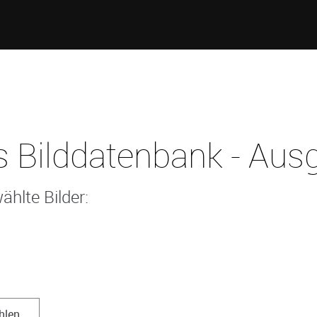
 Bilddatenbank - Ausg
ählte Bilder:
hlen