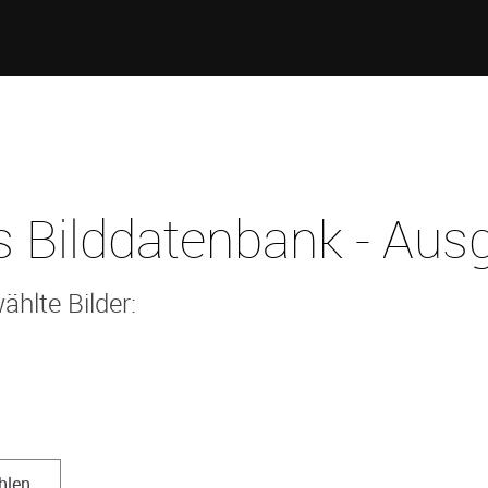
 Bilddatenbank - Ausg
ählte Bilder:
hlen