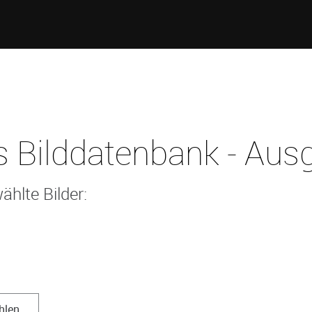
 Bilddatenbank - Ausg
ählte Bilder:
hlen