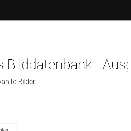
 Bilddatenbank - Ausg
ählte Bilder:
hlen