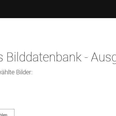
 Bilddatenbank - Ausg
ählte Bilder:
hlen