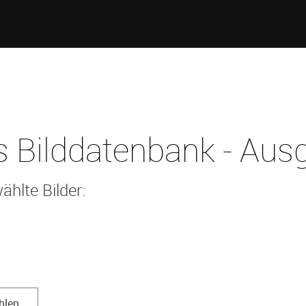
 Bilddatenbank - Ausg
ählte Bilder:
hlen