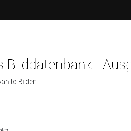
 Bilddatenbank - Ausg
ählte Bilder:
hlen