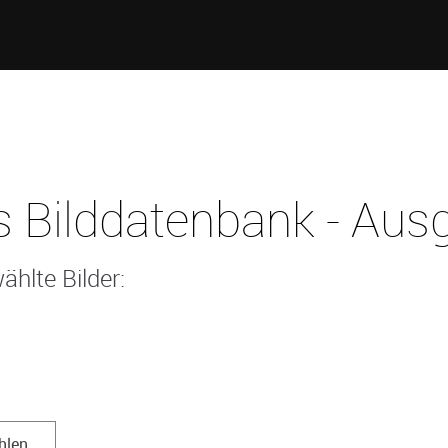
 Bilddatenbank - Ausg
ählte Bilder:
hlen