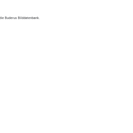
die Buderus Bilddatenbank.