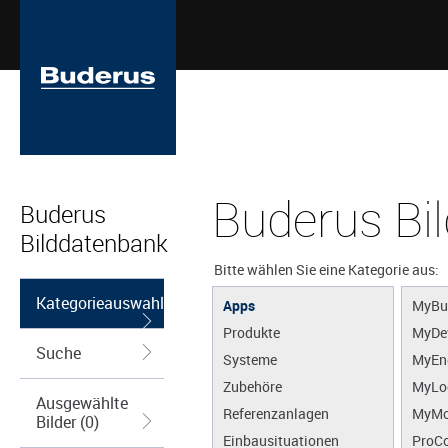
Buderus Bi
Buderus
Bilddatenbank
Bitte wählen Sie eine Kategorie aus:
Kategorieauswahl
Apps
MyBu
Produkte
MyDe
Suche
Systeme
MyEn
Zubehöre
MyLo
Ausgewählte
Referenzanlagen
MyMo
Bilder (0)
Einbausituationen
ProCo