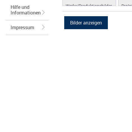
Werke/Produktionsbilder
ProIn
Hilfe und
Informationen
Logos/Wort-Bildmarke
ProLi
Grafiken
ProS
Impressum
ProW