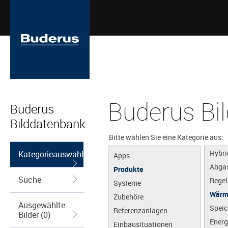
Öl
Brenn
Solar
Wärm
Biom
Kamin
Brenn
Buderus Bi
Kraft
Buderus
(KWK
Bilddatenbank
Lüftu
Bitte wählen Sie eine Kategorie aus:
Kühl
Hybri
Kategorieauswahl
Apps
Abga
Produkte
Suche
Regel
Systeme
Wärm
Zubehöre
Ausgewählte
Speic
Referenzanlagen
Bilder (0)
Energ
Einbausituationen