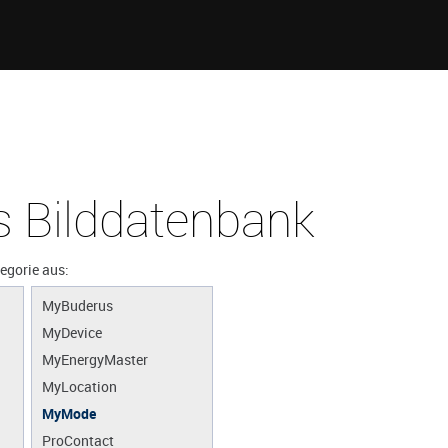
 Bilddatenbank
tegorie aus:
MyBuderus
MyDevice
MyEnergyMaster
MyLocation
MyMode
ProContact