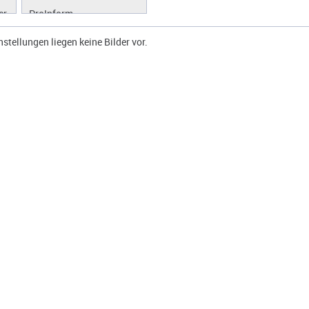
er
ProInform
ProLibrary
instellungen liegen keine Bilder vor.
ProScan
ProWork