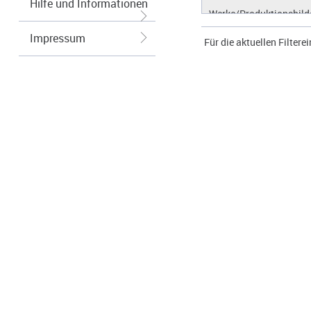
Hilfe und Informationen
Werke/Produktionsbild
Logos/Wort-Bildmarke
Impressum
Für die aktuellen Filtere
Grafiken