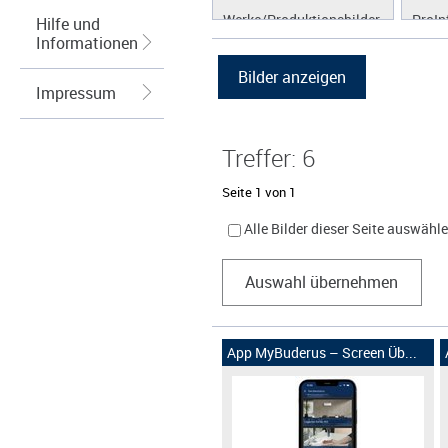
Werke/Produktionsbilder
ProIn
Hilfe und
Informationen
Logos/Wort-Bildmarke
ProLi
Grafiken
ProS
Impressum
ProW
Treffer: 6
Seite 1 von 1
Alle Bilder dieser Seite auswähl
Auswahl übernehmen
App MyBuderus – Screen Üb...