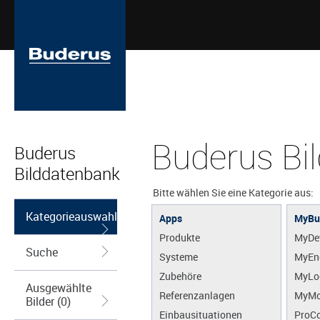
Buderus Bi
Buderus
Bilddatenbank
Bitte wählen Sie eine Kategorie aus:
Kategorieauswahl
Apps
MyBu
Produkte
MyDe
Suche
Systeme
MyEn
Zubehöre
MyLo
Ausgewählte
Referenzanlagen
MyMo
Bilder (0)
Einbausituationen
ProCo