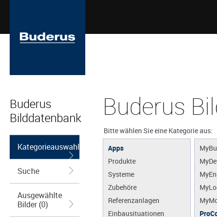
Buderus Bi
Buderus
Bilddatenbank
Bitte wählen Sie eine Kategorie aus:
Kategorieauswahl
Apps
MyBu
Produkte
MyDe
Suche
Systeme
MyEn
Zubehöre
MyLo
Ausgewählte
Referenzanlagen
MyMo
Bilder (0)
Einbausituationen
ProCo