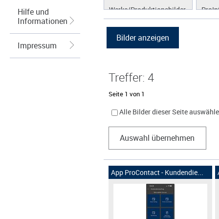
Werke/Produktionsbilder
ProIn
Hilfe und
Informationen
Logos/Wort-Bildmarke
ProLi
Grafiken
ProS
Impressum
ProW
Treffer: 4
Seite 1 von 1
Alle Bilder dieser Seite auswähl
Auswahl übernehmen
App ProContact - Kundendie...