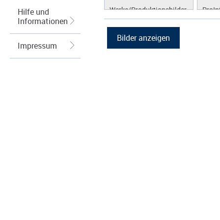
Werke/Produktionsbilder
ProIn
Hilfe und
Informationen
Logos/Wort-Bildmarke
ProLi
Grafiken
ProS
Impressum
ProW