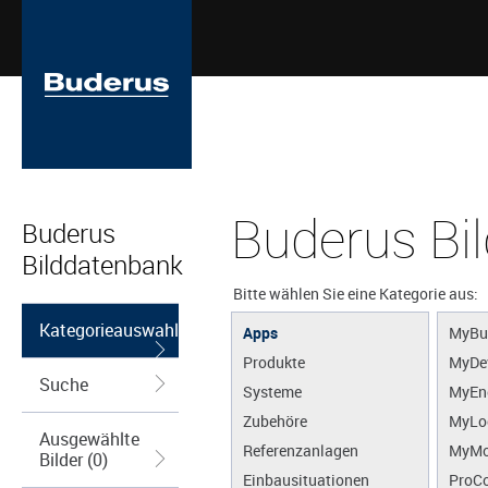
Buderus Bi
Buderus
Bilddatenbank
Bitte wählen Sie eine Kategorie aus:
Kategorieauswahl
Apps
MyBu
Produkte
MyDe
Suche
Systeme
MyEn
Zubehöre
MyLo
Ausgewählte
Referenzanlagen
MyMo
Bilder (0)
Einbausituationen
ProCo