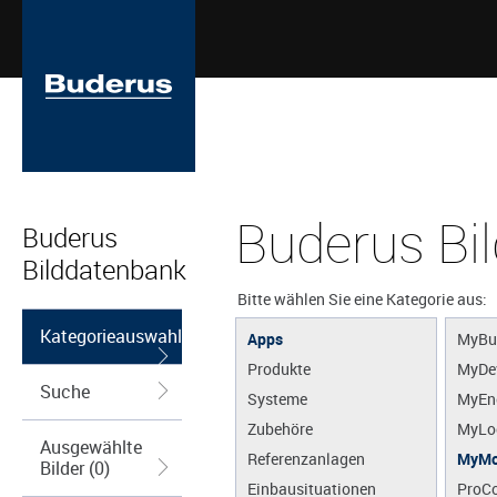
Buderus Bi
Buderus
Bilddatenbank
Bitte wählen Sie eine Kategorie aus:
Kategorieauswahl
Apps
MyBu
Produkte
MyDe
Suche
Systeme
MyEn
Zubehöre
MyLo
Ausgewählte
Referenzanlagen
MyMo
Bilder (0)
Einbausituationen
ProCo