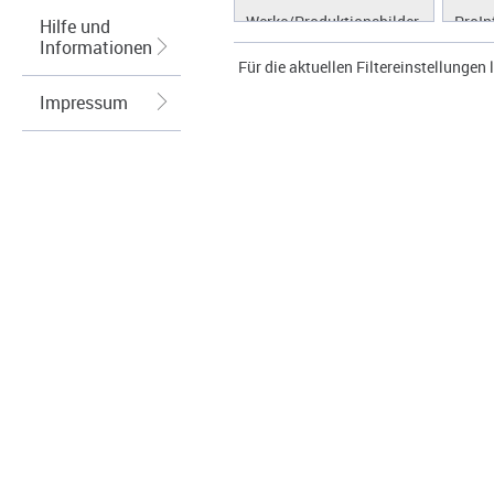
Werke/Produktionsbilder
ProIn
Hilfe und
Informationen
Logos/Wort-Bildmarke
ProLi
Für die aktuellen Filtereinstellungen l
Grafiken
ProS
Impressum
ProW