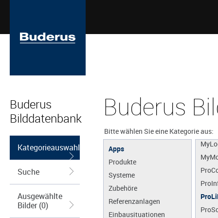
Buderus Bi
Buderus
MyBu
Bilddatenbank
MyDe
MyEn
Bitte wählen Sie eine Kategorie aus:
MyLo
Kategorieauswahl
Apps
MyMo
Produkte
ProCo
Suche
Systeme
ProIn
Zubehöre
Ausgewählte
ProLi
Referenzanlagen
Bilder (0)
ProS
Einbausituationen