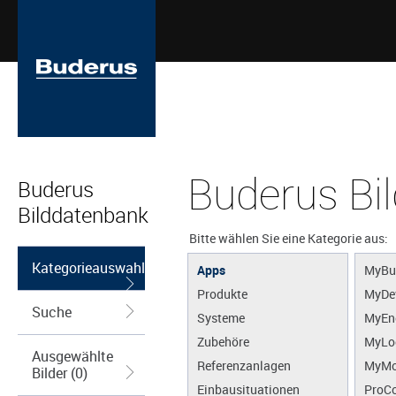
Buderus Bi
Buderus
Bilddatenbank
Bitte wählen Sie eine Kategorie aus:
Kategorieauswahl
Apps
MyBu
Produkte
MyDe
Suche
Systeme
MyEn
Zubehöre
MyLo
Ausgewählte
Referenzanlagen
MyMo
Bilder (0)
Einbausituationen
ProCo