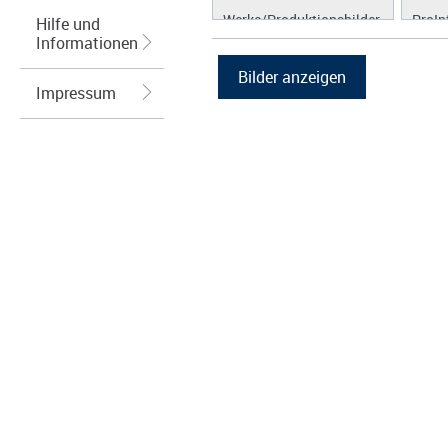
Werke/Produktionsbilder
ProIn
Hilfe und
Informationen
Logos/Wort-Bildmarke
ProLi
Grafiken
ProS
Impressum
ProW