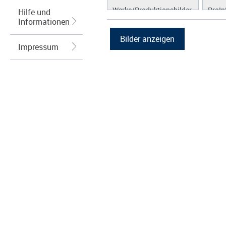
Werke/Produktionsbilder
ProIn
Hilfe und
Informationen
Logos/Wort-Bildmarke
ProLi
Grafiken
ProS
Impressum
ProW