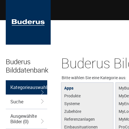
Buderus Bi
Buderus
Bilddatenbank
Bitte wählen Sie eine Kategorie aus:
Kategorieauswahl
Apps
MyBu
Produkte
MyDe
Suche
Systeme
MyEn
Zubehöre
MyLo
Ausgewählte
Referenzanlagen
MyMo
Bilder (0)
Einbausituationen
ProCo