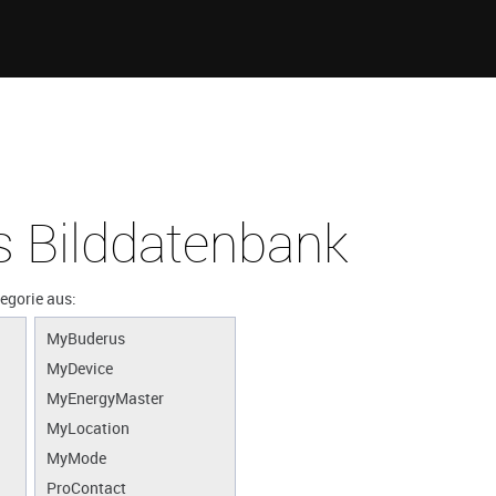
 Bilddatenbank
tegorie aus:
MyBuderus
MyDevice
MyEnergyMaster
MyLocation
MyMode
ProContact