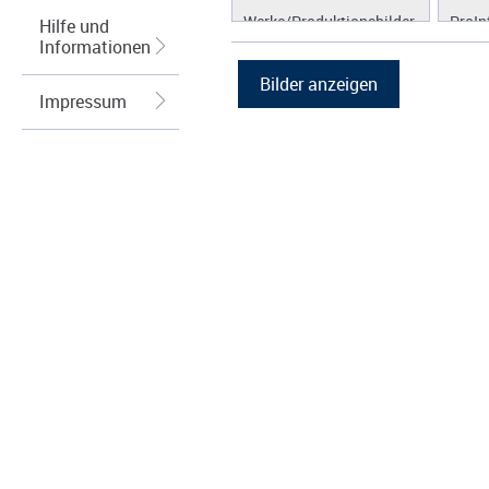
Werke/Produktionsbilder
ProIn
Hilfe und
Informationen
Logos/Wort-Bildmarke
ProLi
Grafiken
ProS
Impressum
ProW