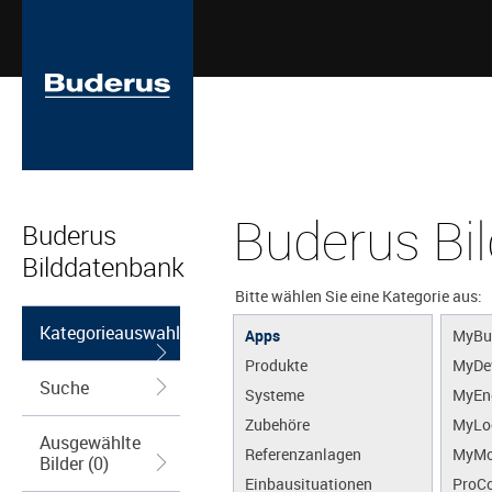
Buderus Bi
Buderus
Bilddatenbank
Bitte wählen Sie eine Kategorie aus:
Kategorieauswahl
Apps
MyBu
Produkte
MyDe
Suche
Systeme
MyEn
Zubehöre
MyLo
Ausgewählte
Referenzanlagen
MyMo
Bilder (0)
Einbausituationen
ProCo