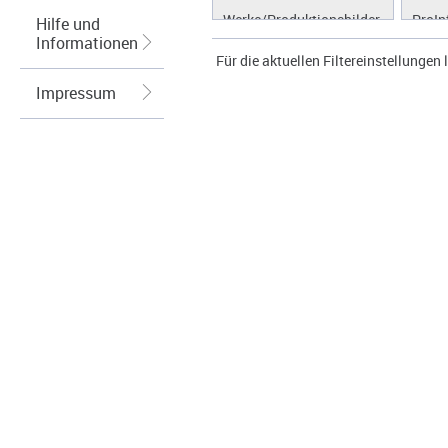
Werke/Produktionsbilder
ProIn
Hilfe und
Informationen
Logos/Wort-Bildmarke
ProLi
Für die aktuellen Filtereinstellungen l
Grafiken
ProS
Impressum
ProW