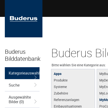
Buderus Bi
Buderus
Bilddatenbank
Bitte wählen Sie eine Kategorie aus:
Kategorieauswahl
Apps
MyBu
Produkte
MyDe
Suche
Systeme
MyEn
Zubehöre
MyLo
Ausgewählte
Referenzanlagen
MyMo
Bilder (0)
Einbausituationen
ProCo