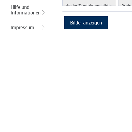
Werke/Produktionsbilder
ProIn
Hilfe und
Informationen
Logos/Wort-Bildmarke
ProLi
Grafiken
ProS
Impressum
ProW