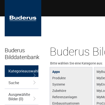
Buderus Bi
Buderus
Bilddatenbank
Bitte wählen Sie eine Kategorie aus:
Kategorieauswahl
Apps
MyBu
Produkte
MyDe
Suche
Systeme
MyEn
Zubehöre
MyLo
Ausgewählte
Referenzanlagen
MyMo
Bilder (0)
Einbausituationen
ProCo