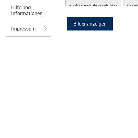
Werke/Produktionsbilder
ProIn
Hilfe und
Informationen
Logos/Wort-Bildmarke
ProLi
Grafiken
ProS
Impressum
ProW