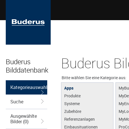
Buderus Bi
Buderus
Bilddatenbank
Bitte wählen Sie eine Kategorie aus:
Kategorieauswahl
Apps
MyBu
Produkte
MyDe
Suche
Systeme
MyEn
Zubehöre
MyLo
Ausgewählte
Referenzanlagen
MyMo
Bilder (0)
Einbausituationen
ProCo