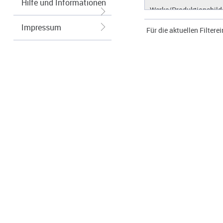
Hilfe und Informationen
Werke/Produktionsbild
Logos/Wort-Bildmarke
Impressum
Für die aktuellen Filtere
Grafiken