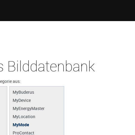
 Bilddatenbank
tegorie aus:
MyBuderus
MyDevice
MyEnergyMaster
MyLocation
MyMode
ProContact