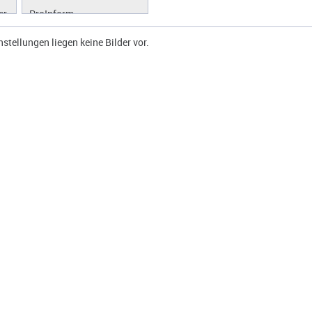
er
ProInform
ProLibrary
instellungen liegen keine Bilder vor.
ProScan
ProWork