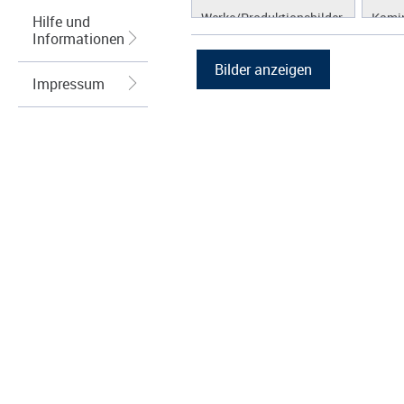
Werke/Produktionsbilder
Kamin
Hilfe und
Informationen
Logos/Wort-Bildmarke
Brenn
Grafiken
Kraft
(KWK
Impressum
Lüftu
Kühl
Hybri
Abga
Regel
Wärm
Speic
Energ
Spei
Photo