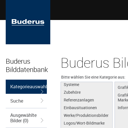
Buderus Bi
Buderus
Bilddatenbank
Apps
Produkte
Bitte wählen Sie eine Kategorie aus:
Systeme
Kategorieauswahl
Grafi
Zubehöre
Grafi
Referenzanlagen
Marke
Suche
Einbausituationen
Infor
Ausgewählte
Werke/Produktionsbilder
Bilder (0)
Logos/Wort-Bildmarke