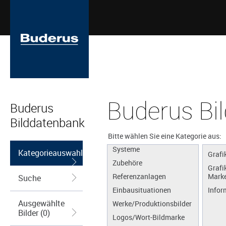
Buderus Bi
Buderus
Bilddatenbank
Apps
Produkte
Bitte wählen Sie eine Kategorie aus:
Systeme
Kategorieauswahl
Grafi
Zubehöre
Grafi
Referenzanlagen
Marke
Suche
Einbausituationen
Infor
Ausgewählte
Werke/Produktionsbilder
Bilder (0)
Logos/Wort-Bildmarke