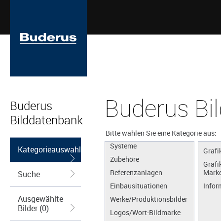
Buderus Bi
Buderus
Bilddatenbank
Apps
Produkte
Bitte wählen Sie eine Kategorie aus:
Systeme
Kategorieauswahl
Grafi
Zubehöre
Grafi
Referenzanlagen
Marke
Suche
Einbausituationen
Infor
Ausgewählte
Werke/Produktionsbilder
Bilder (0)
Logos/Wort-Bildmarke