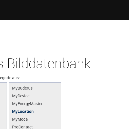
 Bilddatenbank
tegorie aus:
MyBuderus
MyDevice
MyEnergyMaster
MyLocation
MyMode
ProContact