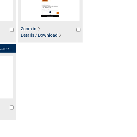
Zoom in
Details / Download
ree...