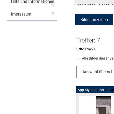
Hilfe und Informationen
Werke/Produktionsbild
Logos/Wort-Bildmarke
Impressum
Grafiken
Treffer: 7
Seite 1 von 1
Alle Bilder dieser S
Auswahl überne
App MyLocation - Lauts