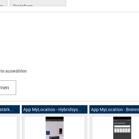
er
ProInform
ProLibrary
ProScan
ProWork
eite auswählen
hmen
tärk...
App MyLocation - Hybridsys...
App MyLocation - Brenns