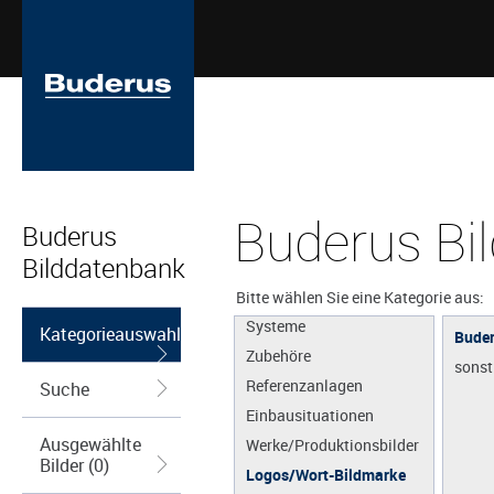
Buderus Bi
Buderus
Bilddatenbank
Apps
Produkte
Bitte wählen Sie eine Kategorie aus:
Systeme
Kategorieauswahl
Buder
Zubehöre
sonst
Referenzanlagen
Suche
Einbausituationen
Ausgewählte
Werke/Produktionsbilder
Bilder (0)
Logos/Wort-Bildmarke