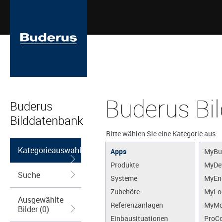
Buderus Bi
Buderus
Bilddatenbank
Bitte wählen Sie eine Kategorie aus:
Kategorieauswahl
Apps
MyBu
Produkte
MyDe
Suche
Systeme
MyEn
Zubehöre
MyLo
Ausgewählte
Referenzanlagen
MyMo
Bilder (0)
Einbausituationen
ProCo