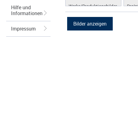
Werke/Produktionsbilder
ProIn
Hilfe und
Informationen
Logos/Wort-Bildmarke
ProLi
Grafiken
ProS
Impressum
ProW