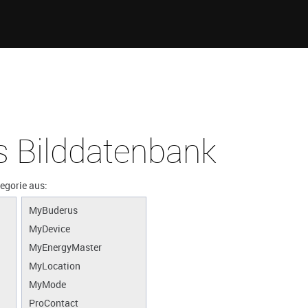
 Bilddatenbank
tegorie aus:
MyBuderus
MyDevice
MyEnergyMaster
MyLocation
MyMode
ProContact