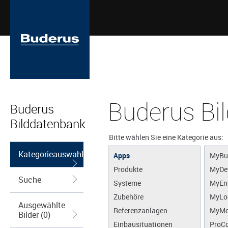
Buderus Bi
Buderus
Bilddatenbank
Bitte wählen Sie eine Kategorie aus:
Kategorieauswahl
Apps
MyBu
Produkte
MyDe
Suche
Systeme
MyEn
Zubehöre
MyLo
Ausgewählte
Referenzanlagen
MyMo
Bilder (0)
Einbausituationen
ProCo