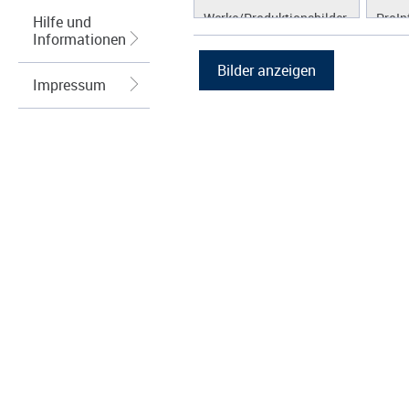
Werke/Produktionsbilder
ProIn
Hilfe und
Informationen
Logos/Wort-Bildmarke
ProLi
Grafiken
ProS
Impressum
ProW