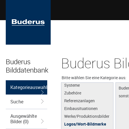
Buderus Bi
Buderus
Bilddatenbank
Apps
Produkte
Bitte wählen Sie eine Kategorie aus:
Systeme
Kategorieauswahl
Buder
Zubehöre
sonst
Referenzanlagen
Suche
Einbausituationen
Ausgewählte
Werke/Produktionsbilder
Bilder (0)
Logos/Wort-Bildmarke