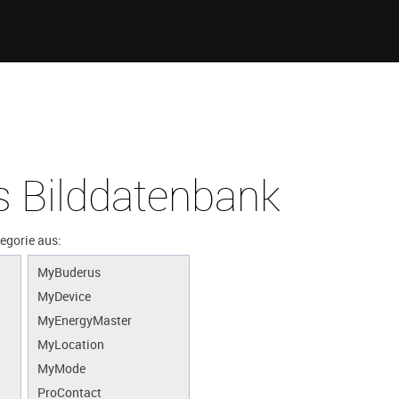
 Bilddatenbank
tegorie aus:
MyBuderus
MyDevice
MyEnergyMaster
MyLocation
MyMode
ProContact