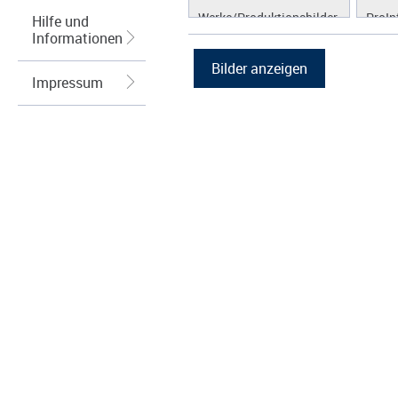
Werke/Produktionsbilder
ProIn
Hilfe und
Informationen
Logos/Wort-Bildmarke
ProLi
Grafiken
ProS
Impressum
ProW