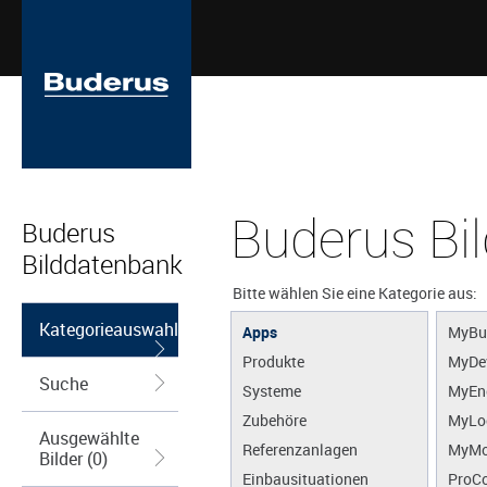
Buderus Bi
Buderus
Bilddatenbank
Bitte wählen Sie eine Kategorie aus:
Kategorieauswahl
Apps
MyBu
Produkte
MyDe
Suche
Systeme
MyEn
Zubehöre
MyLo
Ausgewählte
Referenzanlagen
MyMo
Bilder (0)
Einbausituationen
ProCo