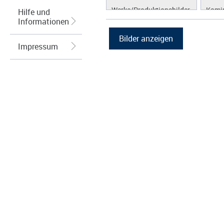
Werke/Produktionsbilder
Kamin
Hilfe und
Informationen
Logos/Wort-Bildmarke
Brenn
Grafiken
Kraft
(KWK
Impressum
Lüftu
Kühl
Hybri
Abga
Regel
Wärm
Speic
Energ
Spei
Photo