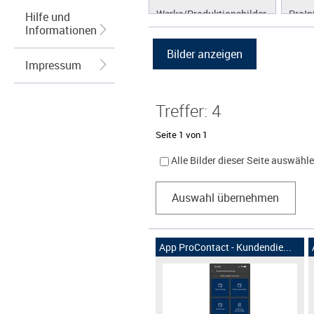
Werke/Produktionsbilder
ProIn
Hilfe und
Informationen
Logos/Wort-Bildmarke
ProLi
Grafiken
ProS
Impressum
ProW
Treffer: 4
Seite 1 von 1
Alle Bilder dieser Seite auswähl
Auswahl übernehmen
App ProContact - Kundendie...