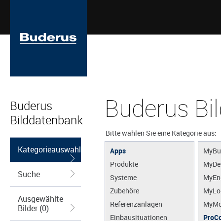
Buderus Bi
Buderus
Bilddatenbank
Bitte wählen Sie eine Kategorie aus:
Kategorieauswahl
Apps
MyBu
Produkte
MyDe
Suche
Systeme
MyEn
Zubehöre
MyLo
Ausgewählte
Referenzanlagen
MyMo
Bilder (0)
Einbausituationen
ProCo