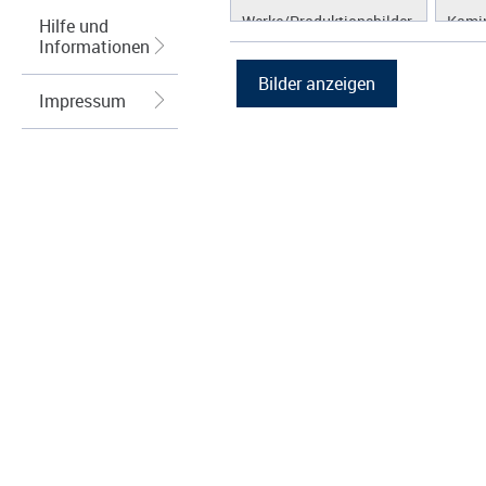
Werke/Produktionsbilder
Kamin
Hilfe und
Informationen
Logos/Wort-Bildmarke
Brenn
Grafiken
Kraft
(KWK
Impressum
Lüftu
Kühl
Hybri
Abga
Regel
Wärm
Speic
Energ
Spei
Photo