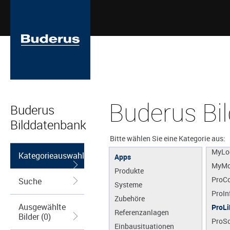
Buderus Bi
Buderus
MyBu
Bilddatenbank
MyDe
MyEn
Bitte wählen Sie eine Kategorie aus:
MyLo
Kategorieauswahl
Apps
MyMo
Produkte
ProCo
Suche
Systeme
ProIn
Zubehöre
Ausgewählte
ProLi
Referenzanlagen
Bilder (0)
ProS
Einbausituationen