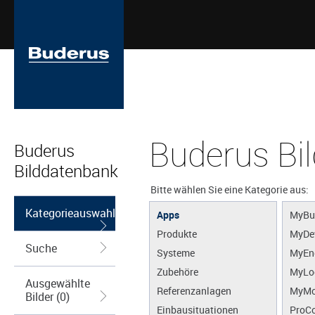
Buderus Bi
Buderus
Bilddatenbank
Bitte wählen Sie eine Kategorie aus:
Kategorieauswahl
Apps
MyBu
Produkte
MyDe
Suche
Systeme
MyEn
Zubehöre
MyLo
Ausgewählte
Referenzanlagen
MyMo
Bilder (0)
Einbausituationen
ProCo