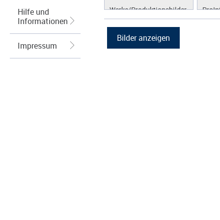
Werke/Produktionsbilder
ProIn
Hilfe und
Informationen
Logos/Wort-Bildmarke
ProLi
Grafiken
ProS
Impressum
ProW