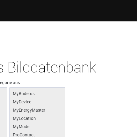
 Bilddatenbank
tegorie aus:
MyBuderus
MyDevice
MyEnergyMaster
MyLocation
MyMode
ProContact