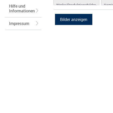
Werke/Produktionsbilder
Kamin
Hilfe und
Informationen
Logos/Wort-Bildmarke
Brenn
Grafiken
Kraft
(KWK
Impressum
Lüftu
Kühl
Hybri
Abga
Regel
Wärm
Speic
Energ
Spei
Photo