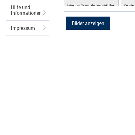
Werke/Produktionsbilder
ProIn
Hilfe und
Informationen
Logos/Wort-Bildmarke
ProLi
Grafiken
ProS
Impressum
ProW