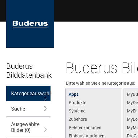
Buderus Bi
Buderus
Bilddatenbank
Bitte wählen Sie eine Kategorie aus:
Kategorieauswahl
Apps
MyBu
Produkte
MyDe
Suche
Systeme
MyEn
Zubehöre
MyLo
Ausgewählte
Referenzanlagen
MyMo
Bilder (0)
Einbausituationen
ProCo