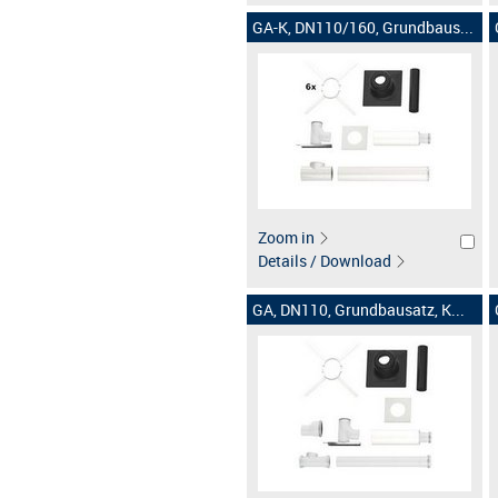
GA-K, DN110/160, Grundbaus...
Zoom in
Details / Download
GA, DN110, Grundbausatz, K...