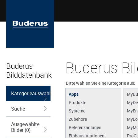
Buderus Bi
Buderus
Bilddatenbank
Bitte wählen Sie eine Kategorie aus:
Kategorieauswahl
Apps
MyBu
Produkte
MyDe
Suche
Systeme
MyEn
Zubehöre
MyLo
Ausgewählte
Referenzanlagen
MyMo
Bilder (0)
Einbausituationen
ProCo