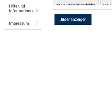
Werke/Produktionsbilder
ProIn
Hilfe und
Informationen
Logos/Wort-Bildmarke
ProLi
Grafiken
ProS
Impressum
ProW