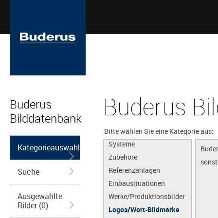
Buderus Bi
Buderus
Bilddatenbank
Apps
Produkte
Bitte wählen Sie eine Kategorie aus:
Systeme
Kategorieauswahl
Buder
Zubehöre
sonst
Referenzanlagen
Suche
Einbausituationen
Ausgewählte
Werke/Produktionsbilder
Bilder (0)
Logos/Wort-Bildmarke