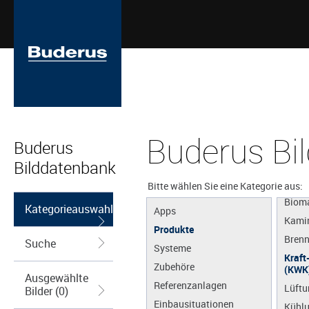
Gas
Öl
Buderus Bi
Buderus
Brenn
Bilddatenbank
Solar
Wärm
Bitte wählen Sie eine Kategorie aus:
Biom
Kategorieauswahl
Apps
Kamin
Produkte
Brenn
Suche
Systeme
Kraf
Zubehöre
(KWK
Ausgewählte
Referenzanlagen
Lüftu
Bilder (0)
Einbausituationen
Kühl