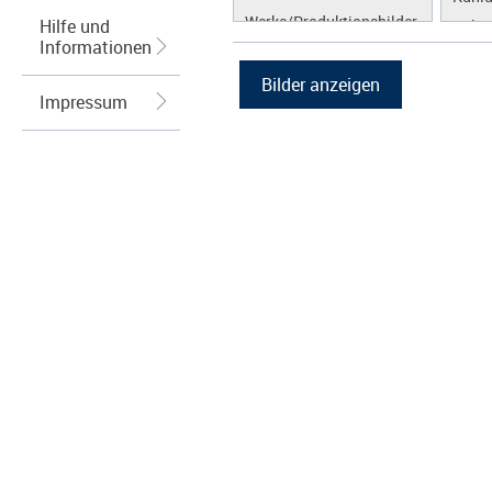
Werke/Produktionsbilder
Hilfe und
Hybri
Informationen
Logos/Wort-Bildmarke
Abga
Grafiken
Regel
Impressum
Wärm
Speic
Energ
Spei
Photo