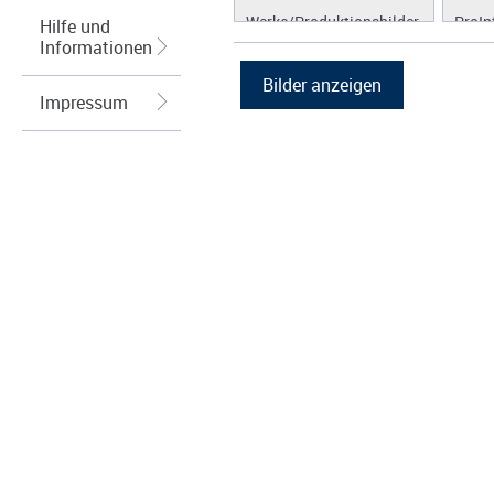
Werke/Produktionsbilder
ProIn
Hilfe und
Informationen
Logos/Wort-Bildmarke
ProLi
Grafiken
ProS
Impressum
ProW