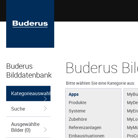
Buderus Bi
Buderus
Bilddatenbank
Bitte wählen Sie eine Kategorie aus:
Kategorieauswahl
Apps
MyBu
Produkte
MyDe
Suche
Systeme
MyEn
Zubehöre
MyLo
Ausgewählte
Referenzanlagen
MyMo
Bilder (0)
Einbausituationen
ProCo